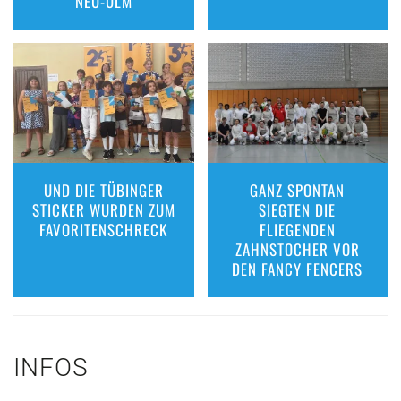
NEU-ULM
UND DIE TÜBINGER
GANZ SPONTAN
STICKER WURDEN ZUM
SIEGTEN DIE
FAVORITENSCHRECK
FLIEGENDEN
ZAHNSTOCHER VOR
DEN FANCY FENCERS
INFOS