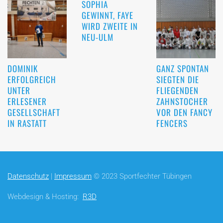
SOPHIA
GEWINNT, FAYE
WIRD ZWEITE IN
NEU-ULM
DOMINIK
GANZ SPONTAN
ERFOLGREICH
SIEGTEN DIE
UNTER
FLIEGENDEN
ERLESENER
ZAHNSTOCHER
GESELLSCHAFT
VOR DEN FANCY
IN RASTATT
FENCERS
Datenschutz
|
Impressum
© 2023 Sportfechter Tübingen
Webdesign & Hosting:
R3D